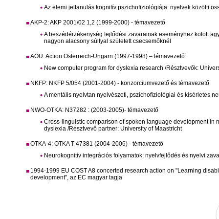
Az elemi jeltanulás kognitív pszichofiziológiája: nyelvek közötti ö
AKP-2: AKP 2001/02 1,2 (1999-2000) - témavezető
A beszédérzékenység fejlődési zavarainak eseményhez kötött agyi 
nagyon alacsony súllyal született csecsemőknél
AÖU: Action Österreich-Ungarn (1997-1998) – témavezető
New computer program for dyslexia research /Résztvevők: Univers
NKFP: NKFP 5/054 (2001-2004) - konzorciumvezető és témavezető
A mentális nyelvtan nyelvészeti, pszichofiziológiai és kísérletes n
NWO-OTKA: N37282 : (2003-2005)- témavezető
Cross-linguistic comparison of spoken language development in
dyslexia /Résztvevő partner: University of Maastricht
OTKA-4: OTKA T 47381 (2004-2006) - témavezető
Neurokognitív integrációs folyamatok: nyelvfejlődés és nyelvi zav
1994-1999 EU COST A8 concerted research action on "Learning disabili
development", az EC magyar tagja