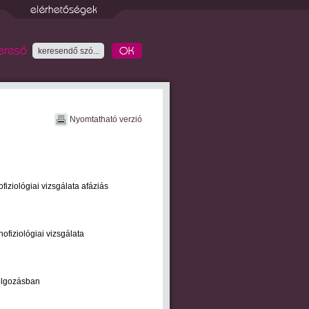
Nyomtatható verzió
iziológiai vizsgálata afáziás
ofiziológiai vizsgálata
dolgozásban