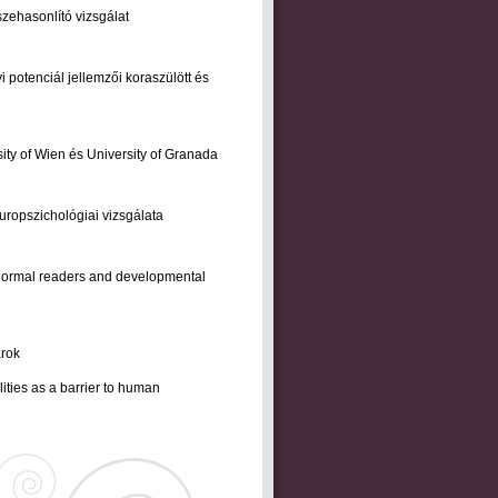
sszehasonlító vizsgálat
potenciál jellemzői koraszülött és
ity of Wien és University of Granada
europszichológiai vizsgálata
 normal readers and developmental
arok
ties as a barrier to human