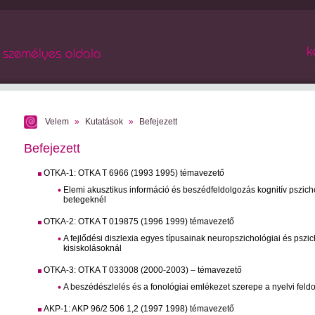
Velem
»
Kutatások
»
Befejezett
Befejezett
OTKA-1: OTKA T 6966 (1993 1995) témavezető
Elemi akusztikus információ és beszédfeldolgozás kognitív pszichof
betegeknél
OTKA-2: OTKA T 019875 (1996 1999) témavezető
A fejlődési diszlexia egyes típusainak neuropszichológiai és pszich
kisiskolásoknál
OTKA-3: OTKA T 033008 (2000-2003) – témavezető
A beszédészlelés és a fonológiai emlékezet szerepe a nyelvi fel
AKP-1: AKP 96/2 506 1,2 (1997 1998) témavezető