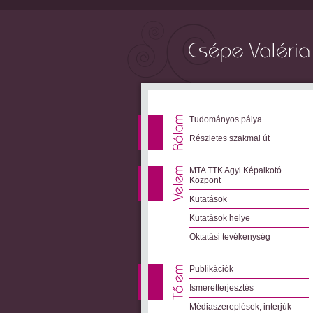
Tudományos pálya
Részletes szakmai út
MTA TTK Agyi Képalkotó
Központ
Kutatások
Kutatások helye
Oktatási tevékenység
Publikációk
Ismeretterjesztés
Médiaszereplések, interjúk